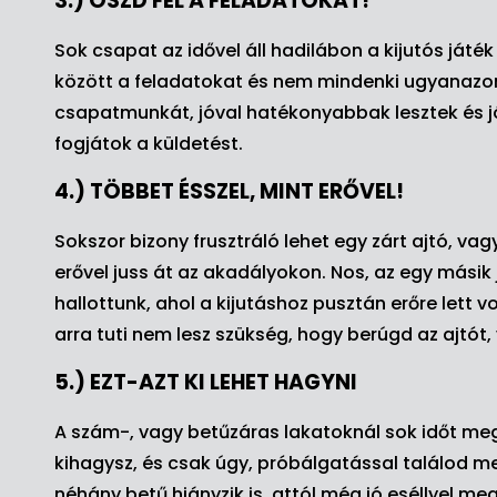
3.) OSZD FEL A FELADATOKAT!
Sok csapat az idővel áll hadilábon a kijutós játék
között a feladatokat és nem mindenki ugyanazon
csapatmunkát, jóval hatékonyabbak lesztek és jó e
fogjátok a küldetést.
4.) TÖBBET ÉSSZEL, MINT ERŐVEL!
Sokszor bizony frusztráló lehet egy zárt ajtó, vag
erővel juss át az akadályokon. Nos, az egy mási
hallottunk, ahol a kijutáshoz pusztán erőre lett
arra tuti nem lesz szükség, hogy berúgd az ajtót, 
5.) EZT-AZT KI LEHET HAGYNI
A szám-, vagy betűzáras lakatoknál sok időt me
kihagysz, és csak úgy, próbálgatással találod meg
néhány betű hiányzik is, attól még jó eséllyel me