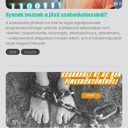
2022.10.27.
Ilyenek lesznek a jövő szabadulószobái?
A szabadulós játékok ma már az egyik legnépszerűbb
programlehetőséget jelentik. A játékosok lelkesedése nem
véletlen: csapatmunka, borzongás, adrenalinfröccs, sikerélmény
- a képzeletbeli világokban minden adott, ami a mindennapokból
olyan nagyon hiányzik.
jövő
future
2022.10.08.