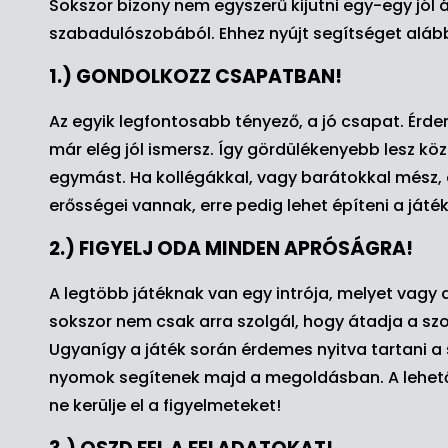
Sokszor bizony nem egyszerű kijutni egy-egy jó
szabadulószobából. Ehhez nyújt segítséget aláb
1.) GONDOLKOZZ CSAPATBAN!
Az egyik legfontosabb tényező, a jó csapat. Érd
már elég jól ismersz. Így gördülékenyebb lesz k
egymást. Ha kollégákkal, vagy barátokkal mész, a
erősségei vannak, erre pedig lehet építeni a játé
2.) FIGYELJ ODA MINDEN APRÓSÁGRA!
A legtöbb játéknak van egy intrója, melyet vagy a
sokszor nem csak arra szolgál, hogy átadja a s
Ugyanígy a játék során érdemes nyitva tartani a
nyomok segítenek majd a megoldásban. A lehet
ne kerülje el a figyelmeteket!