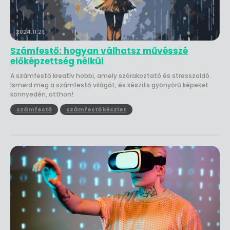
2024.11.21.
Számfestő: hogyan válhatsz művésszé
előképzettség nélkül
A számfestő kreatív hobbi, amely szórakoztató és stresszoldó.
Ismerd meg a számfestő világát, és készíts gyönyörű képeket
könnyedén, otthon!
számfestő
számfestő készlet