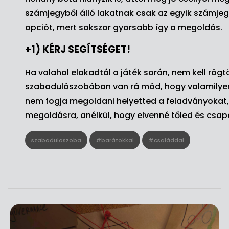
számjegyből álló lakatnak csak az egyik számjeg
opciót, mert sokszor gyorsabb így a megoldás.
+1) KÉRJ SEGÍTSÉGET!
Ha valahol elakadtál a játék során, nem kell rö
szabadulószobában van rá mód, hogy valamilyen
nem fogja megoldani helyetted a feladványokat, v
megoldásra, anélkül, hogy elvenné tőled és csap
szabaduloszoba
#barátokkal
#családdal