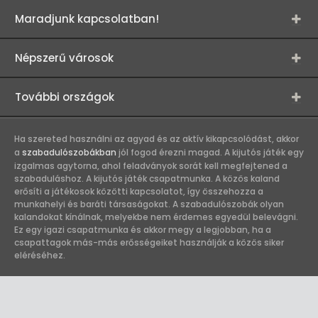
Maradjunk kapcsolatban!
Népszerű városok
További országok
Ha szereted használni az agyad és az aktív kikapcsolódást, akkor
a
szabadulószobákban
jól fogod érezni magad. A kijutós játék egy
izgalmas agytorna, ahol feladványok sorát kell megfejtened a
szabaduláshoz. A kijutós játék csapatmunka. A közös kaland
erősíti a játékosok közötti kapcsolatot, így összehozza a
munkahelyi és baráti társaságokat. A szabadulószobák olyan
kalandokat kínálnak, melyekbe nem érdemes egyedül belevágni.
Ez egy igazi csapatmunka és akkor megy a legjobban, ha a
csapattagok más-más erősségeiket használják a közös siker
eléréséhez.