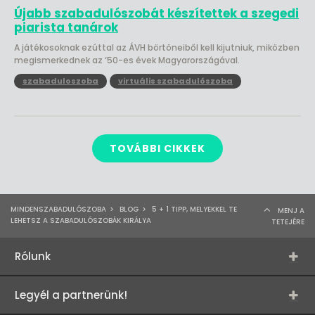
Újabb szabadulószobát készítettek a szegedi
piarista tanárok
A játékosoknak ezúttal az ÁVH börtöneiből kell kijutniuk, miközben
megismerkednek az ‘50-es évek Magyarországával.
szabaduloszoba
virtuális szabadulószoba
TOVÁBBI CIKKEK
MINDENSZABADULÓSZOBA
>
BLOG
>
5 + 1 TIPP, MELYEKKEL TE
MENJ A
LEHETSZ A SZABADULÓSZOBÁK KIRÁLYA
TETEJÉRE
Rólunk
Legyél a partnerünk!