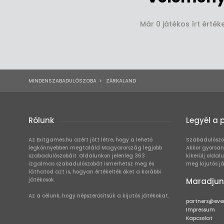
Már 0 játékos írt érté
MINDENSZABADULÓSZOBA
>
ZÁRKALAND
Rólunk
Legyél a 
Az Exitgames.hu azért jött létre, hogy a lehető
Szabadulószo
legkönnyebben megtaláld Magyarország legjobb
Akkor gyorsan
szabadulószobáit. Oldalunkon jelenleg 363
kikerülj oldal
izgalmas szabadulószobát ismerhetsz meg és
meg kijutós j
láthatod azt is, hogyan értékelték őket a korábbi
játékosok.
Maradjun
Az a célunk, hogy népszerűsítsük a kijutós játékokat.
partners@eve
Impressum
Kapcsolat