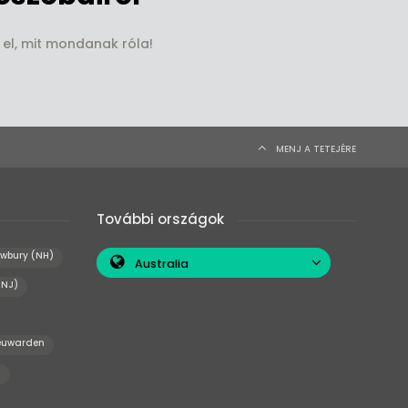
 el, mit mondanak róla!
MENJ A TETEJÉRE
További országok
wbury (NH)
Australia
(NJ)
euwarden
)