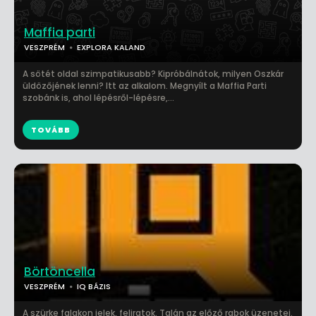
Maffia parti
VESZPRÉM
EXPLORA KALAND
A sötét oldal szimpatikusabb? Kipróbálnátok, milyen Oszkár
üldözőjének lenni? Itt az alkalom. Megnyílt a Maffia Parti
szobánk is, ahol lépésről-lépésre,...
TOVÁBB
Börtöncella
VESZPRÉM
IQ BÁZIS
A szürke falakon jelek, feliratok. Talán az előző rabok üzenetei.