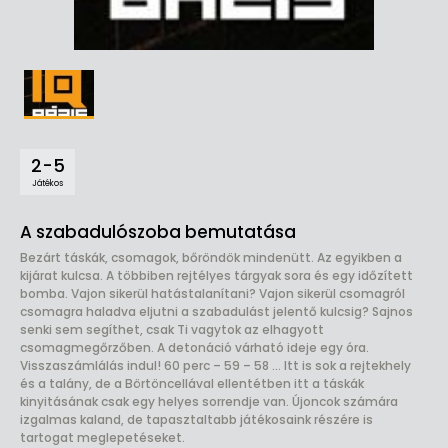
2-5
Játékos
A szabadulószoba bemutatása
Bezárt táskák, csomagok, bőröndök mindenütt. Az egyikben a
kijárat kulcsa. A többiben rejtélyes tárgyak sora és egy időzített
bomba. Vajon sikerül hatástalanítani? Vajon sikerül csomagról
csomagra haladva eljutni a szabadulást jelentő kulcsig? Sajnos
senki sem segíthet, csak Ti vagytok az elhagyott
csomagmegőrzőben. A detonáció várható ideje egy óra.
Visszaszámlálás indul! 60 perc – 59 – 58 … Itt is sok a rejtekhely
és a talány, de a Börtöncellával ellentétben itt a táskák
kinyitásának csak egy helyes sorrendje van. Újoncok számára
izgalmas kaland, de tapasztaltabb játékosaink részére is
tartogat meglepetéseket.