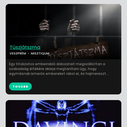
Túszjátszma
VESZPRÉM
MISZTIQUM
Egy titokzatos emberrabló áldozatait megszállottan a
szabadság értékére akarja megtanítani úgy, hogy
egymásnak ismerős embereket rabol el, és hajmereszt...
TOVÁBB