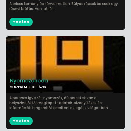
A priccs kemény és kényelmetlen. Súlyos rácsok és csak egy
résnyi kilátás. Van, aki él...
TOVÁBB
Nyomozóiroda
VESZPRÉM
IQ BÁZIS
A parancs így szól: nyomozók, 60 percetek van a
helyszínelőktől megkapott adatok, bizonyítékok és
információk tengeréből kideríteni az egész világot beh...
TOVÁBB