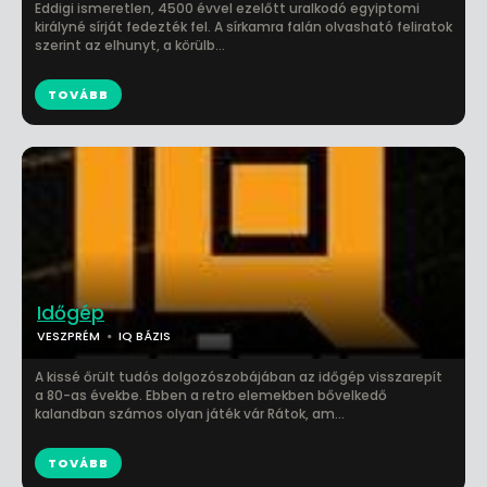
Eddigi ismeretlen, 4500 évvel ezelőtt uralkodó egyiptomi
királyné sírját fedezték fel. A sírkamra falán olvasható feliratok
szerint az elhunyt, a körülb...
TOVÁBB
Időgép
VESZPRÉM
IQ BÁZIS
A kissé őrült tudós dolgozószobájában az időgép visszarepít
a 80-as évekbe. Ebben a retro elemekben bővelkedő
kalandban számos olyan játék vár Rátok, am...
TOVÁBB