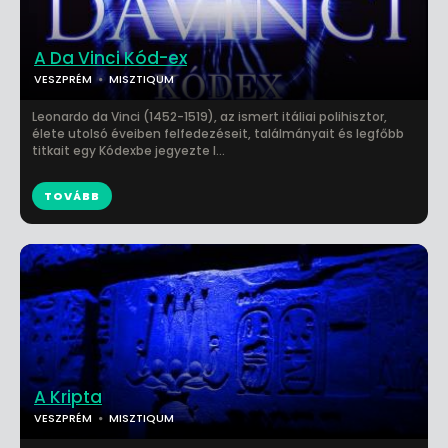
A Da Vinci Kód-ex
VESZPRÉM
MISZTIQUM
Leonardo da Vinci (1452-1519), az ismert itáliai polihisztor,
élete utolsó éveiben felfedezéseit, találmányait és legfőbb
titkait egy Kódexbe jegyezte l...
TOVÁBB
A Kripta
VESZPRÉM
MISZTIQUM