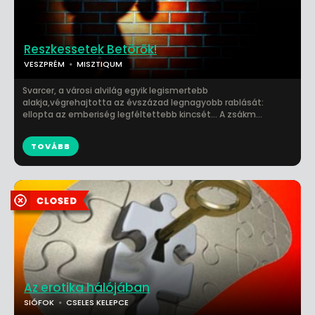
Reszkessetek Betörők!
VESZPRÉM
MISZTIQUM
Svarcer, a városi alvilág egyik legismertebb
alakja,végrehajtotta az évszázad legnagyobb rablását:
ellopta az emberiség legféltettebb kincsét... A zsákm...
TOVÁBB
Az erotika hálójában
SIÓFOK
CSELES KELEPCE