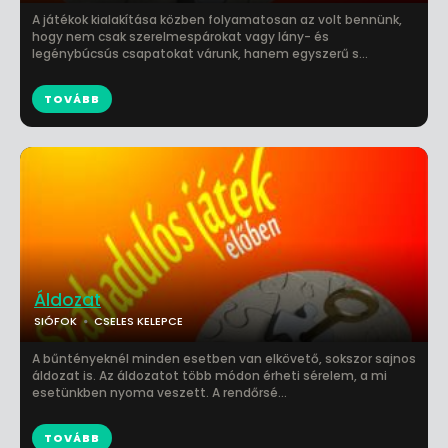
A játékok kialakítása közben folyamatosan az volt bennünk,
hogy nem csak szerelmespárokat vagy lány- és
legénybúcsús csapatokat várunk, hanem egyszerű s...
TOVÁBB
Áldozat
SIÓFOK
CSELES KELEPCE
A bűntényeknél minden esetben van elkövető, sokszor sajnos
áldozat is. Az áldozatot több módon érheti sérelem, a mi
esetünkben nyoma veszett. A rendőrsé...
TOVÁBB