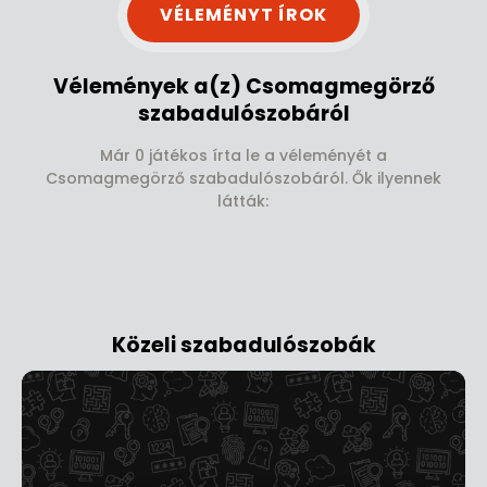
VÉLEMÉNYT ÍROK
Vélemények a(z) Csomagmegörző
szabadulószobáról
Már 0 játékos írta le a véleményét a
Csomagmegörző szabadulószobáról. Ők ilyennek
látták:
Közeli szabadulószobák