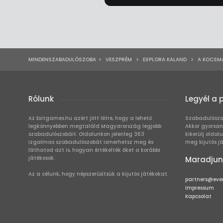
MINDENSZABADULÓSZOBA
>
VESZPRÉM
>
EXPLORA KALAND
>
A KOCSMA
Rólunk
Legyél a 
Az Exitgames.hu azért jött létre, hogy a lehető
Szabadulószo
legkönnyebben megtaláld Magyarország legjobb
Akkor gyorsan
szabadulószobáit. Oldalunkon jelenleg 363
kikerülj oldal
izgalmas szabadulószobát ismerhetsz meg és
meg kijutós j
láthatod azt is, hogyan értékelték őket a korábbi
játékosok.
Maradjun
Az a célunk, hogy népszerűsítsük a kijutós játékokat.
partners@eve
Impressum
Kapcsolat