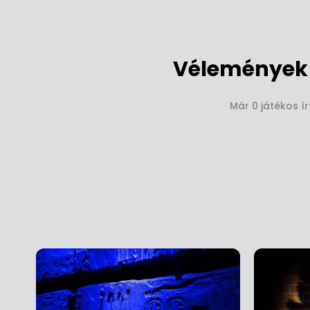
Vélemények 
Már 0 játékos í