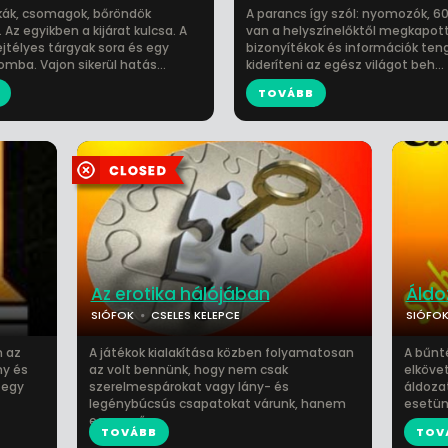
kák, csomagok, bőröndök
A parancs így szól: nyomozók, 6
Az egyikben a kijárat kulcsa. A
van a helyszínelőktől megkapott
jtélyes tárgyak sora és egy
bizonyítékok és információk ten
omba. Vajon sikerül hatás...
kideríteni az egész világot beh...
TOVÁBB
Az erotika hálójában
Áldo
SIÓFOK
CSELES KELEPCE
SIÓFO
n az
A játékok kialakítása közben folyamatosan
A bűnt
ny és
az volt bennünk, hogy nem csak
elkövet
 egy
szerelmespárokat vagy lány- és
áldoza
legénybúcsús csapatokat várunk, hanem
esetün
egyszerű s...
TOVÁBB
TOV