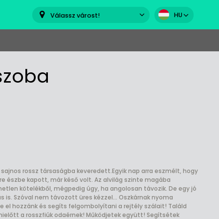
HU
Válassz várost!
szoba
 sajnos rossz társaságba keveredett.Egyik nap arra eszmélt, hogy
re észbe kapott, már késő volt. Az alvilág szinte magába
tlen kötelékből, mégpedig úgy, ha angolosan távozik. De egy jó
 is. Szóval nem távozott üres kézzel... Oszkárnak nyoma
e el hozzánk és segíts felgombolyítani a rejtély szálait! Találd
ielőtt a rosszfiúk odaérnek! Működjetek együtt! Segítsétek