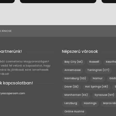
 KINCSE
partnerünk!
Népszerű városok
bát üzemeltetsz Magyarországon?
Bay City (MI)
Roswell
Keszthe
 vedd fel velünk a kapcsolatot, hogy
unkra és játékosok ezrei ismerhessék
Annemasse
Torrington (CT)
átékod!
Harrisburg (SD)
Namur
Gödö
k kapcsolatban!
Dover (DE)
Hot Springs (AR)
ryescaperoom.com
Manhattan (KS)
Syracuse (NY)
Lenzburg
Hastings
Marco Is
Online Austria