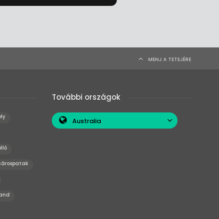
MENJ A TETEJÉRE
További országok
ly
Australia
llő
Sárospatak
land