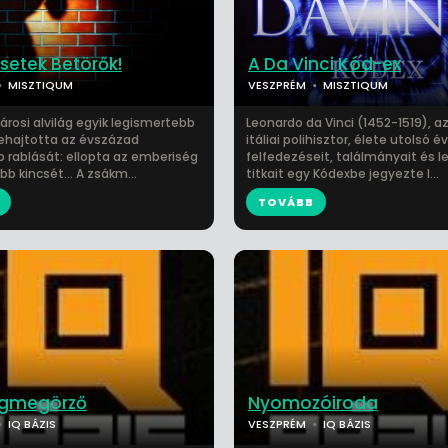
setek Betörők!
A Da Vinci Kód-ex
MISZTIQUM
VESZPRÉM
MISZTIQUM
városi alvilág egyik legismertebb
Leonardo da Vinci (1452-1519), a
rehajtotta az évszázad
itáliai polihisztor, élete utolsó 
 rablását: ellopta az emberiség
felfedezéseit, találmányait és 
bb kincsét... A zsákm...
titkait egy Kódexbe jegyezte l...
TOVÁBB
gmegörző
Nyomozóiroda
IQ BÁZIS
VESZPRÉM
IQ BÁZIS