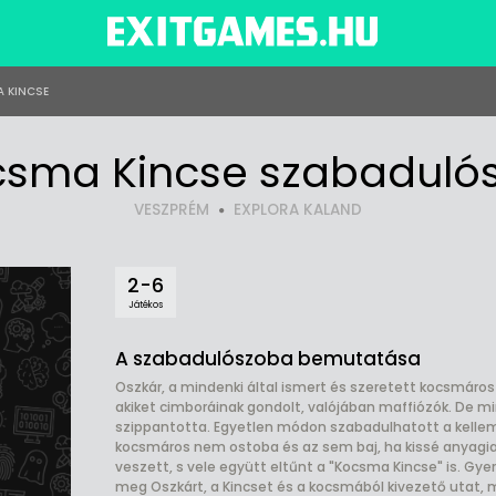
 KINCSE
csma Kincse szabaduló
VESZPRÉM
EXPLORA KALAND
2-6
Játékos
A szabadulószoba bemutatása
Oszkár, a mindenki által ismert és szeretett kocsmáros
akiket cimboráinak gondolt, valójában maffiózók. De mi
szippantotta. Egyetlen módon szabadulhatott a kelleme
kocsmáros nem ostoba és az sem baj, ha kissé anyagias
veszett, s vele együtt eltűnt a "Kocsma Kincse" is. Gyer
meg Oszkárt, a Kincset és a kocsmából kivezető utat, m