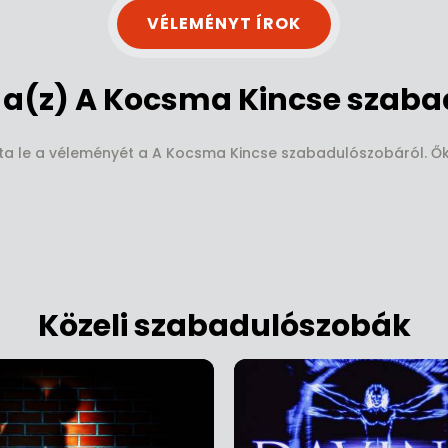
VÉLEMÉNYT ÍROK
a(z) A Kocsma Kincse szaba
rta le a véleményét a A Kocsma Kincse szabadulószobáról. Ők 
Közeli szabadulószobák