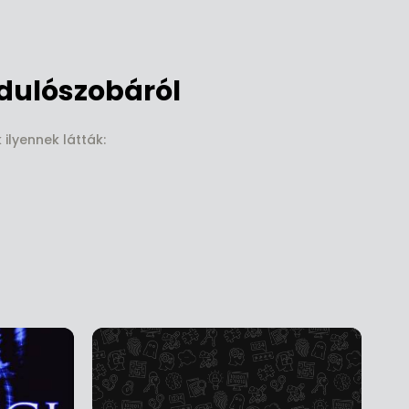
dulószobáról
ilyennek látták: