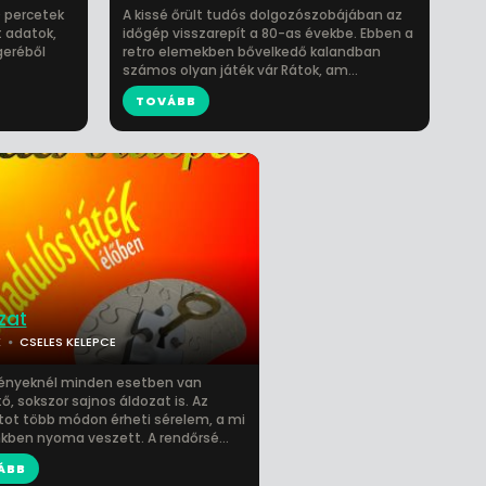
0 percetek
A kissé őrült tudós dolgozószobájában az
 adatok,
időgép visszarepít a 80-as évekbe. Ebben a
geréből
retro elemekben bővelkedő kalandban
számos olyan játék vár Rátok, am...
TOVÁBB
zat
K
CSELES KELEPCE
ényeknél minden esetben van
ő, sokszor sajnos áldozat is. Az
tot több módon érheti sérelem, a mi
kben nyoma veszett. A rendőrsé...
ÁBB