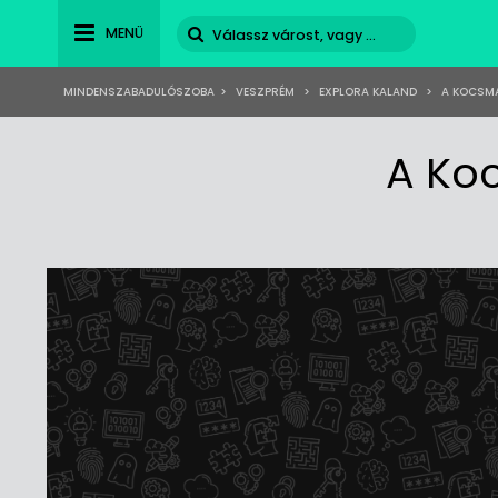
MENÜ
MINDENSZABADULÓSZOBA
>
VESZPRÉM
>
EXPLORA KALAND
>
A KOCSMA
A Ko