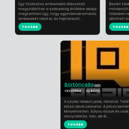
Egy titokzatos emberrabló áldozatait
Bezárt tás
megszállottan a szabadság értékére akarja
mindenütt. 
megtanítani úgy, hogy egymásnak ismerős
többiben re
embereket rabol el, és hajmereszt...
időzített b
TOVÁBB
TOVÁBB
Börtöncella
VESZPRÉM
IQ BÁZIS
A szürke falakon jelek, feliratok. Talá
előző rabok üzenetei. A priccs kemé
kényelmetlen. Súlyos rácsok és csak
résnyi kilátás. Van, aki él...
TOVÁBB