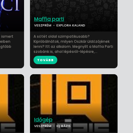
Maffia parti
VESZPRÉM
EXPLORA KALAND
z ismert
A sötét oldal szimpatikusabb?
éveiben
Kipróbálnátok, milyen Oszkár üldözőjének
legfőbb
lenni? Itt az alkalom. Megnyílt a Maffia Parti
szobánk is, ahol lépésről-lépésre,...
TOVÁBB
Időgép
VESZPRÉM
IQ BÁZIS