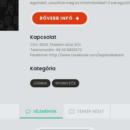
egymást, osszátok meg az információkat! Csak együtt 
BŐVEBB INFÓ
Kapcsolat
Cím: 8200, Stadion utca 21/c
Telefonszám: 06 30 6832672
Facebook:
http://www.facebook.com/explorakaland
Kategória
LOGIKAI
NYOMOZÓS
VÉLEMÉNYEK
TÉRKÉP NÉZET