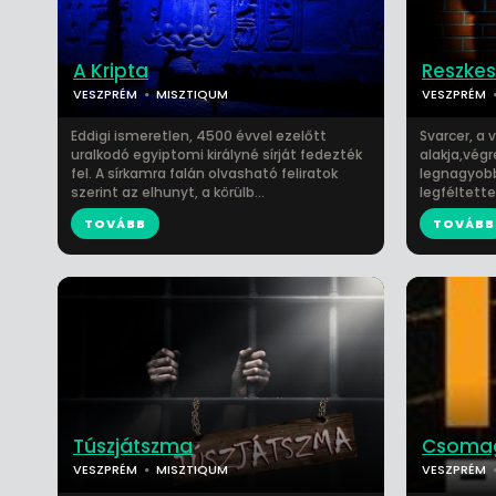
A Kripta
Reszkes
VESZPRÉM
MISZTIQUM
VESZPRÉM
Eddigi ismeretlen, 4500 évvel ezelőtt
Svarcer, a 
uralkodó egyiptomi királyné sírját fedezték
alakja,vég
fel. A sírkamra falán olvasható feliratok
legnagyobb
szerint az elhunyt, a körülb...
legféltette
TOVÁBB
TOVÁBB
Túszjátszma
Csoma
VESZPRÉM
MISZTIQUM
VESZPRÉM