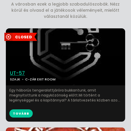
A városban ezek a legjobb szabadulószobák. Nézz
körül és olvasd el a játékosok véleményeit, mielőtt
választanál közülük.
UT-57
SZAJK
C-ZÁR EXIT ROOM
Egy háborús tengeralattjáróra bukkantunk, amit
megnyitottunk a nagyközönség előtt.Mi történt a
legénységgel és a kapitánnyal? A tárlatvezetés közben azo...
TOVÁBB