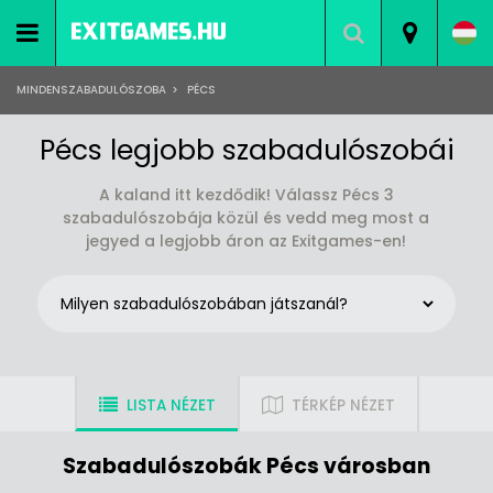
MINDENSZABADULÓSZOBA
>
PÉCS
Pécs legjobb szabadulószobái
A kaland itt kezdődik! Válassz Pécs 3
szabadulószobája közül és vedd meg most a
jegyed a legjobb áron az Exitgames-en!
LISTA NÉZET
TÉRKÉP NÉZET
Szabadulószobák Pécs városban