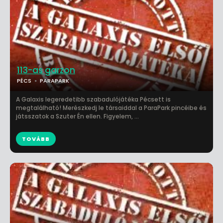
113-as garzon
PÉCS
PARAPARK
A Galaxis legeredetibb szabadulójátéka Pécsett is
megtalálható! Merészkedj le társaiddal a ParaPark pincéibe és
játsszatok a Szuter Én ellen. Figyelem, ...
TOVÁBB