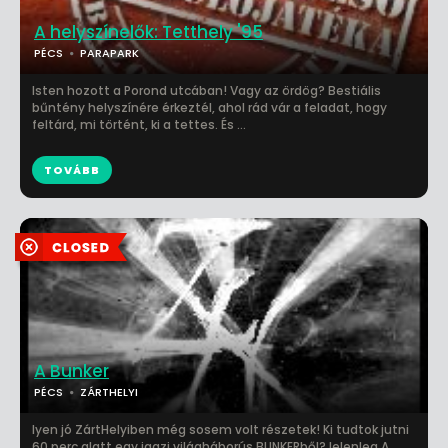
A helyszínelők: Tetthely '95
PÉCS
PARAPARK
Isten hozott a Porond utcában! Vagy az ördög? Bestiális
bűntény helyszínére érkeztél, ahol rád vár a feladat, hogy
feltárd, mi történt, ki a tettes. És ...
TOVÁBB
A Bunker
PÉCS
ZÁRTHELYI
lyen jó ZártHelyiben még sosem volt részetek! Ki tudtok jutni
60 perc alatt egy igazi világháborús BUNKERből?Jelenleg A