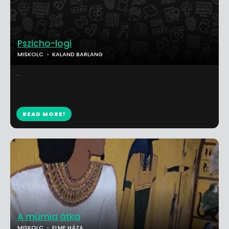
Pszicho-logi
MISKOLC
KALAND BARLANG
...
READ MORE!
A múmia átka
MISKOLC
ELME HÁZA