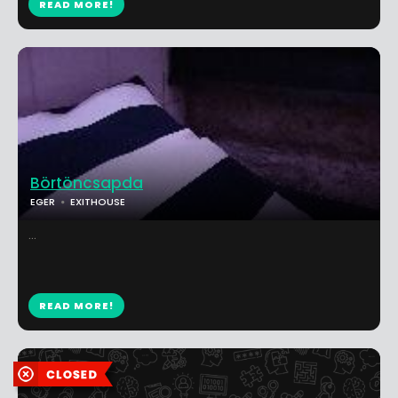
READ MORE!
Börtöncsapda
EGER
EXITHOUSE
...
READ MORE!