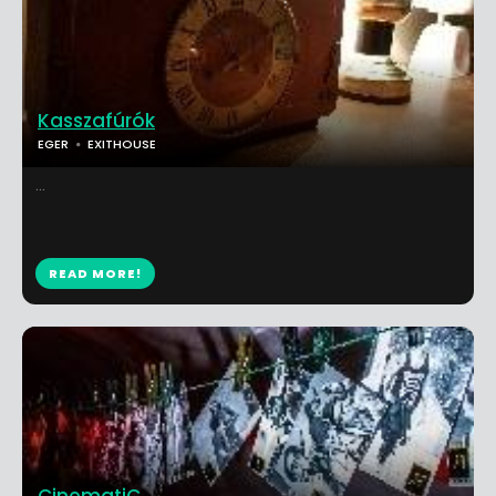
Kasszafúrók
EGER
EXITHOUSE
...
READ MORE!