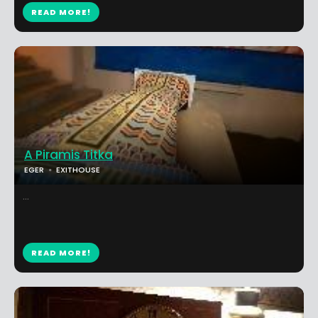
READ MORE!
A Piramis Titka
EGER
EXITHOUSE
...
READ MORE!