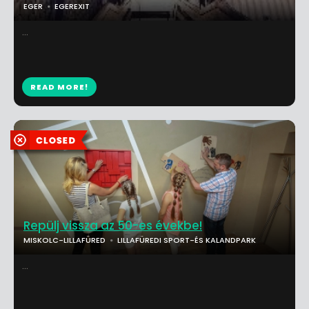
EGER
EGEREXIT
...
READ MORE!
Repülj vissza az 50-es évekbe!
MISKOLC-LILLAFÜRED
LILLAFÜREDI SPORT-ÉS KALANDPARK
...