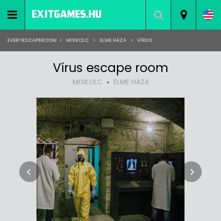
EVERYESCAPEROOM
>
MISKOLC
>
ELME HÁZA
>
VÍRUS
Vírus escape room
MISKOLC
ELME HÁZA