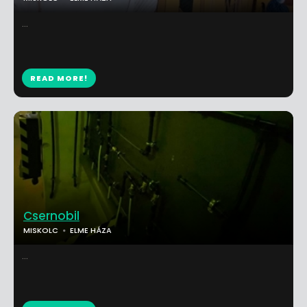
...
READ MORE!
Csernobil
MISKOLC
ELME HÁZA
...