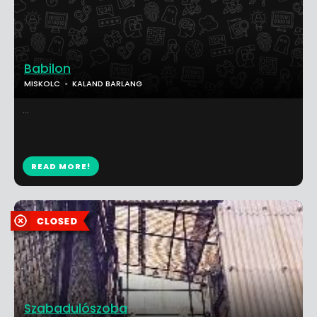
Babilon
MISKOLC
KALAND BARLANG
...
READ MORE!
Szabadulószoba