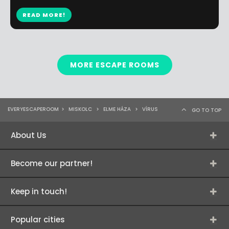
READ MORE!
MORE ESCAPE ROOMS
EVERYESCAPEROOM
>
MISKOLC
>
ELME HÁZA
>
VÍRUS
GO TO TOP
About Us
Become our partner!
Keep in touch!
Popular cities