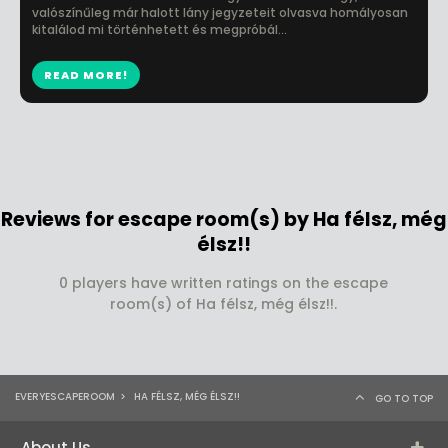
valószínűleg már halott lány jegyzeteit olvasva homályosan
kitalálod mi történhetett és megpróbál...
READ MORE!
Reviews for escape room(s) by Ha félsz, még
élsz!!
0 players have written ratings on the escape
room(s) of Ha félsz, még élsz!!.
EVERYESCAPEROOM
>
HA FÉLSZ, MÉG ÉLSZ!!
GO TO TOP
About Us