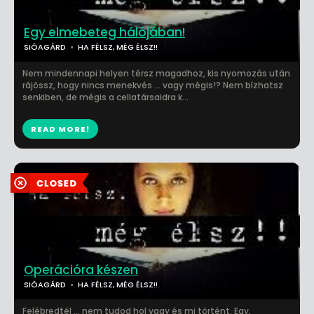
Egy elmebeteg hálójában!
SIÓAGÁRD
HA FÉLSZ, MÉG ÉLSZ!!
Nem mindennapi helyen térsz magadhoz, kis nyomozás után
rájössz, hogy nincs menekvés ... vagy mégis!? Nem bízhatsz
senkiben, de mégis a cellatársaidra k...
READ MORE!
Operációra készen
SIÓAGÁRD
HA FÉLSZ, MÉG ÉLSZ!!
Felébredtél ... nem tudod hol vagy és mi történt. Egy,