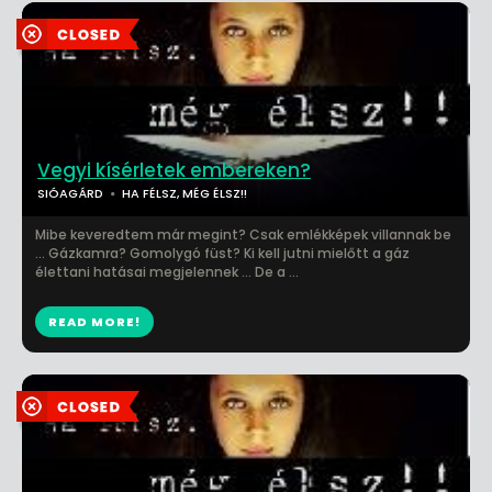
Vegyi kísérletek embereken?
SIÓAGÁRD
HA FÉLSZ, MÉG ÉLSZ!!
Mibe keveredtem már megint? Csak emlékképek villannak be
... Gázkamra? Gomolygó füst? Ki kell jutni mielőtt a gáz
élettani hatásai megjelennek ... De a ...
READ MORE!