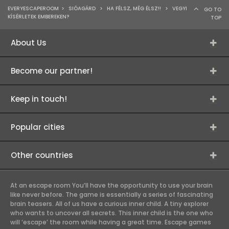
EVERYESCAPEROOM
>
SIÓAGÁRD
>
HA FÉLSZ, MÉG ÉLSZ!!
>
VEGYI
GO TO
KÍSÉRLETEK EMBEREKEN?
TOP
About Us
Become our partner!
Keep in touch!
Popular cities
Other countries
At an escape room You’ll have the opportunity to use your brain
like never before. The game is essentially a series of fascinating
brain teasers. All of us have a curious inner child. A tiny explorer
who wants to uncover all secrets. This inner child is the one who
will ‘escape’ the room while having a great time. Escape games