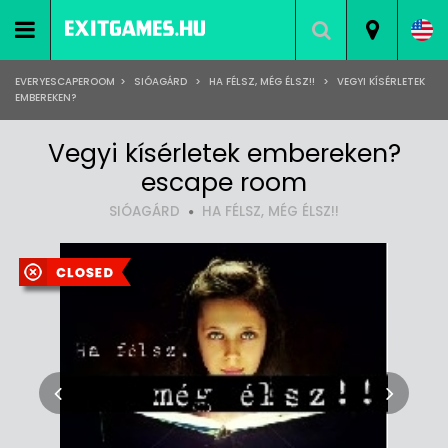
EVERYESCAPEROOM
>
SIÓAGÁRD
>
HA FÉLSZ, MÉG ÉLSZ!!
>
VEGYI KÍSÉRLETEK
EMBEREKEN?
Vegyi kísérletek embereken?
escape room
SIÓAGÁRD
HA FÉLSZ, MÉG ÉLSZ!!