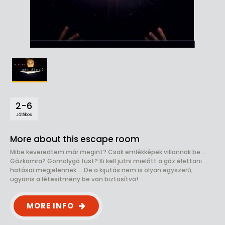
2-6
Játékos
More about this escape room
Mibe keveredtem már megint? Csak emlékképek villannak be ...
Gázkamra? Gomolygó füst? Ki kell jutni mielőtt a gáz élettani
hatásai megjelennek ... De a kijutás nem is olyan egyszerű,
ugyanis a létesítmény be van biztosítva!
MORE INFO