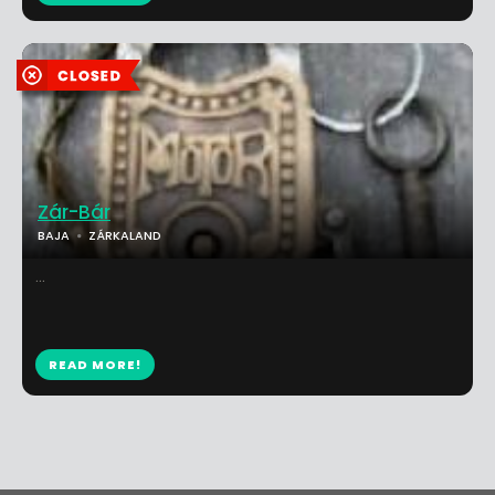
Zár-Bár
BAJA
ZÁRKALAND
...
READ MORE!