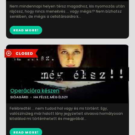
Nem mindennapi helyen térsz magadhoz, kis nyomozás után
rájössz, hogy nincs menekvés ... vagy mégis!? Nem bízhatsz
senkiben, de mégis a cellatársaidra k...
READ MORE!
Operációra készen
SIÓAGÁRD
HA FÉLSZ, MÉG ÉLSZ!!
Felébredtél ... nem tudod hol vagy és mi történt. Egy,
valószínűleg már halott lány jegyzeteit olvasva homályosan
kitalálod mi történhetett és megpróbál...
READ MORE!