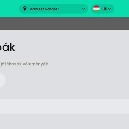
HU
Válassz várost!
bák
 játékosok véleményét!