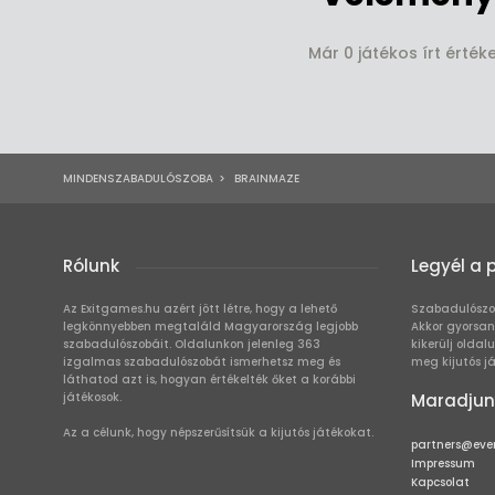
Már 0 játékos írt érté
MINDENSZABADULÓSZOBA
>
BRAINMAZE
Rólunk
Legyél a 
Az Exitgames.hu azért jött létre, hogy a lehető
Szabadulószo
legkönnyebben megtaláld Magyarország legjobb
Akkor gyorsan
szabadulószobáit. Oldalunkon jelenleg 363
kikerülj oldal
izgalmas szabadulószobát ismerhetsz meg és
meg kijutós j
láthatod azt is, hogyan értékelték őket a korábbi
játékosok.
Maradjun
Az a célunk, hogy népszerűsítsük a kijutós játékokat.
partners@eve
Impressum
Kapcsolat