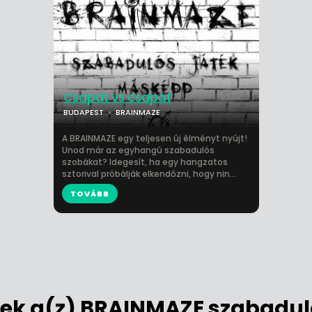
Csapat vs csapat
BUDAPEST
BRAINMAZE
A BRAINMAZE egy teljesen új élményt nyújt!
Unod már az egyhangú szabadulós
szobákat? Idegesít, ha egy hangzatos
sztorival próbálják elkendőzni, hogy nin...
TOVÁBB
k a(z) BRAINMAZE szabadul