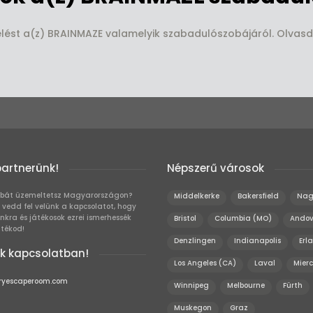
kelést a(z) BRAINMAZE valamelyik szabadulószobájáról. Olvasd
partnerünk!
Népszerű városok
bát üzemeltetsz Magyarországon?
Middelkerke
Bakersfield
Nag
 vedd fel velünk a kapcsolatot, hogy
unkra és játékosok ezrei ismerhessék
Bristol
Columbia (MO)
Andov
átékod!
Denzlingen
Indianapolis
Erl
k kapcsolatban!
Los Angeles (CA)
Laval
Mier
ryescaperoom.com
Winnipeg
Melbourne
Fürth
Muskegon
Graz