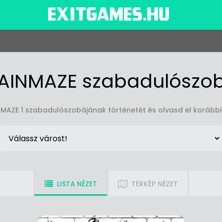
AINMAZE szabadulószo
MAZE 1 szabadulószobájának történetét és olvasd el korábbi
LISTA NÉZET
TÉRKÉP NÉZET