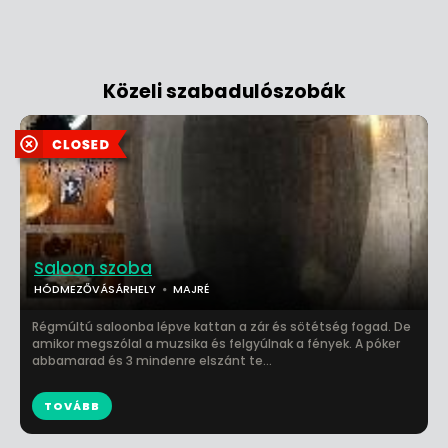
Közeli szabadulószobák
Saloon szoba
HÓDMEZŐVÁSÁRHELY
MAJRÉ
Régmúltú saloonba lépve kattan a zár és sötétség fogad. De
amikor megszólal a muzsika és felgyúlnak a fények. A póker
abbamarad és 3 mindenre elszánt te...
TOVÁBB