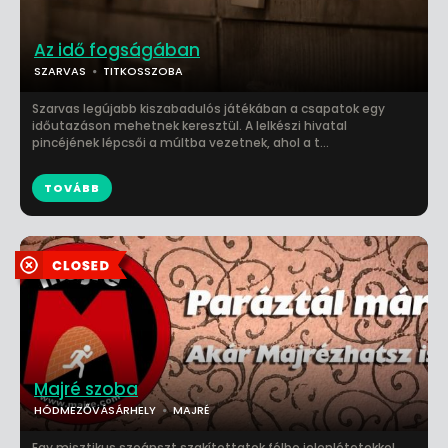
Az idő fogságában
SZARVAS
TITKOSSZOBA
Szarvas legújabb kiszabadulós játékában a csapatok egy
időutazáson mehetnek keresztül. A lelkészi hivatal
pincéjének lépcsői a múltba vezetnek, ahol a t...
TOVÁBB
Majré szoba
HÓDMEZŐVÁSÁRHELY
MAJRÉ
Egy misztikus szeánszt szakítottatok félbe jelenlétetekkel.