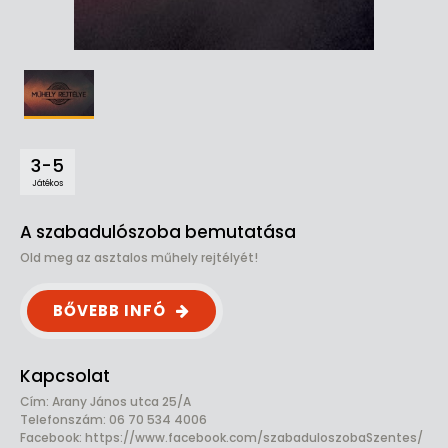
3-5
Játékos
A szabadulószoba bemutatása
Old meg az asztalos műhely rejtélyét!
BŐVEBB INFÓ
Kapcsolat
Cím: Arany János utca 25/A
Telefonszám: 06 70 534 4006
Facebook:
https://www.facebook.com/szabaduloszobaSzentes/