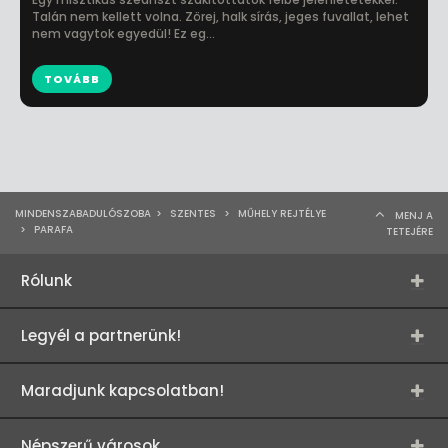
Talán nem kellett volna. Zörej, halk sírás, jeges fuvallat, lehet
nem vagytok egyedül! Ez eg...
TOVÁBB
MINDENSZABADULÓSZOBA
>
SZENTES
>
MŰHELY REJTÉLYE
MENJ A
>
PARAFA
TETEJÉRE
Rólunk
Legyél a partnerünk!
Maradjunk kapcsolatban!
Népszerű városok