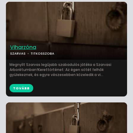
Viharzóna
SZARVAS
TITKOSSZOBA
Megnyílt Szarvas legújabb szabadulós játéka a Szarvasi
Arborétumban!Kerettörténet: Az égen sötét felhők
gyülekeznek, és egyre vészesebben közeledik a vi...
TOVÁBB