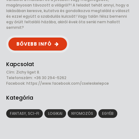
magányosan távozott a világról?! A feladat tehát annyi, hogy a
lakásában keresve, kutatva és gondolkozva megtaláld a választ
és ezzel együtt a szabdulás kulcsát! Vagy talán félsz bemenni
egy őrült feltaláló házába, akiről évek óta senki nem hallott
semmit?
BŐVEBB INFÓ
Kapcsolat
Cím: Zichy liget 8.
Telefonszám: +36 30 294-5262
Facebook:
https://www.facebook.com/cseleskelepce
Kategória
FANTASY, SCI-FI
LOGIKAI
NYOMOZÓS
EGYÉB