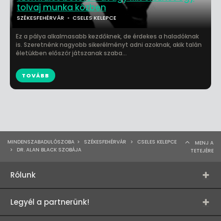
tolvaj munka közben
SZÉKESFEHÉRVÁR
CSELES KELEPCE
Ez a pálya alkalmasabb kezdőknek, de érdekes a haladóknak
is. Szeretnénk nagyobb sikerélményt adni azoknak, akik talán
életükben először játszanak szaba...
TOVÁBB
MINDENSZABADULÓSZOBA
>
SZÉKESFEHÉRVÁR
>
CSELES KELEPCE
MENJ A
>
DR. ALAN BLACK SZOBÁJA
TETEJÉRE
Rólunk
Legyél a partnerünk!