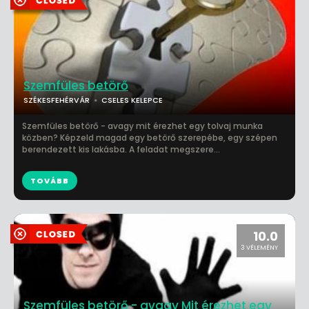
Szemfüles betörő
SZÉKESFEHÉRVÁR
CSELES KELEPCE
Szemfüles betörő - avagy mit érezhet egy tolvaj munka
közben? Képzeld magad egy betörő szerepébe, egy szépen
berendezett kis lakásba. A feladat megszere...
TOVÁBB
10.0
3 VÉLEMÉNY
Szemfüles betörő - avagy Mit érezhet egy