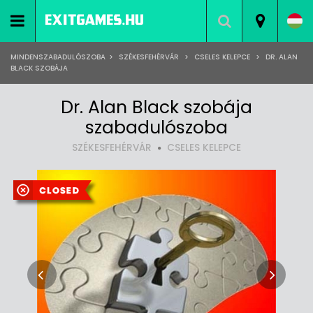
MINDENSZABADULÓSZOBA
>
SZÉKESFEHÉRVÁR
>
CSELES KELEPCE
>
DR. ALAN
BLACK SZOBÁJA
Dr. Alan Black szobája
szabadulószoba
SZÉKESFEHÉRVÁR
CSELES KELEPCE