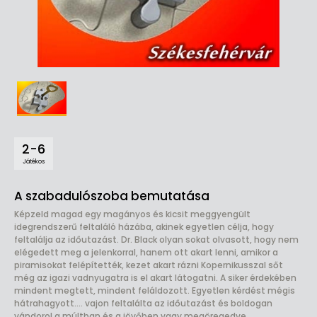
2-6
Játékos
A szabadulószoba bemutatása
Képzeld magad egy magányos és kicsit meggyengült
idegrendszerű feltaláló házába, akinek egyetlen célja, hogy
feltalálja az időutazást. Dr. Black olyan sokat olvasott, hogy nem
elégedett meg a jelenkorral, hanem ott akart lenni, amikor a
piramisokat felépítették, kezet akart rázni Kopernikusszal sőt
még az igazi vadnyugatra is el akart látogatni. A siker érdekében
mindent megtett, mindent feláldozott. Egyetlen kérdést mégis
hátrahagyott.... vajon feltalálta az időutazást és boldogan
vándorol a múltban és a jövőben vagy megöregedve,