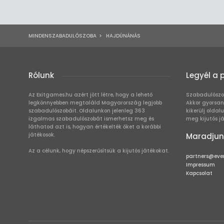
MINDENSZABADULÓSZOBA
>
HAJDÚNÁNÁS
Rólunk
Legyél a 
Az Exitgames.hu azért jött létre, hogy a lehető
Szabadulószo
legkönnyebben megtaláld Magyarország legjobb
Akkor gyorsan
szabadulószobáit. Oldalunkon jelenleg 363
kikerülj oldal
izgalmas szabadulószobát ismerhetsz meg és
meg kijutós j
láthatod azt is, hogyan értékelték őket a korábbi
játékosok.
Maradjun
Az a célunk, hogy népszerűsítsük a kijutós játékokat.
partners@eve
Impressum
Kapcsolat