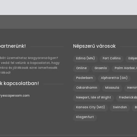
partnerünk!
Népszerű városok
bát üzemeltetsz Magyarországon?
Edina (MN)
Fort Collins
Esbje
 vedd fel velünk a kapcsolatot, hogy
unkra és játékosok ezrei ismerhessék
Online
Groenlo
Palm Harbor,
átékod!
Paderborn
Alpharetta (GA)
k kapcsolatban!
Oskarshamn
Missoula
Herni
ryescaperoom.com
Newport, Isle of Wight
Fredericks
Kansas City (MO)
Swindon
B
Klagenfurt