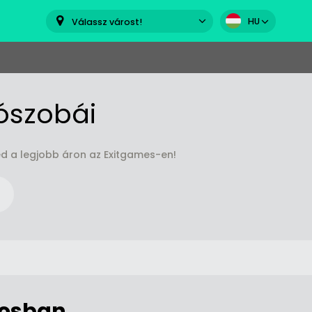
HU
Válassz várost!
ószobái
d a legjobb áron az Exitgames-en!
rosban