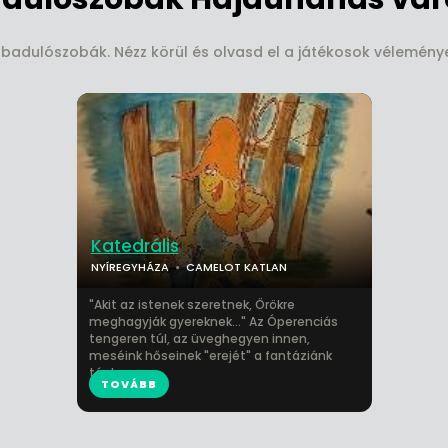
adulószobák. Nézz körül és olvasd el a játékosok véleményeit
Katedrális
NYÍREGYHÁZA
CAMELOT KATLAN
"Akit az istenek szeretnek, Örökre
meghagyják gyereknek..." Az Óperenciás
tengeren túl, az üveghegyen innen,
meséink hőseinek "erejét" a fantáziánk
tápl...
TOVÁBB