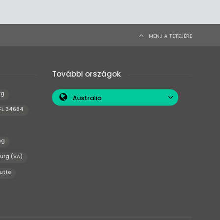
MENJ A TETEJÉRE
További országok
rg
Australia
 FL 34684
ng
burg (VA)
utte