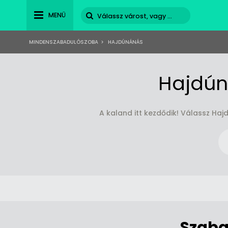
MENÜ
MINDENSZABADULÓSZOBA
>
HAJDÚNÁNÁS
Hajdún
A kaland itt kezdődik! Válassz H
Szaba