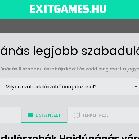
ánás legjobb szabadul
ajdúnánás 0 szabadulószobája közül és vedd meg most a jegye
LISTA NÉZET
TÉRKÉP NÉZET
dulószobák Hajdúnánás vá