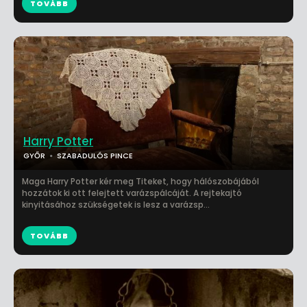
TOVÁBB
Harry Potter
GYŐR
SZABADULÓS PINCE
Maga Harry Potter kér meg Titeket, hogy hálószobájából
hozzátok ki ott felejtett varázspálcáját. A rejtekajtó
kinyitásához szükségetek is lesz a varázsp...
TOVÁBB