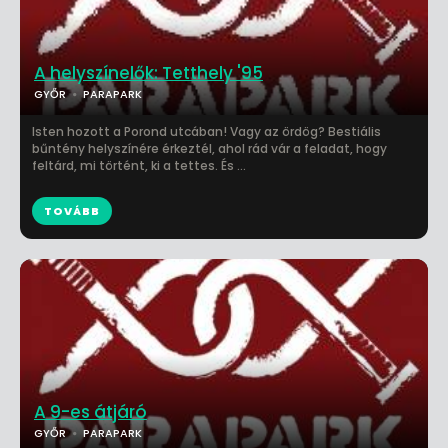
A helyszínelők: Tetthely '95
GYŐR
PARAPARK
Isten hozott a Porond utcában! Vagy az ördög? Bestiális
bűntény helyszínére érkeztél, ahol rád vár a feladat, hogy
feltárd, mi történt, ki a tettes. És ...
TOVÁBB
A 9-es átjáró
GYŐR
PARAPARK