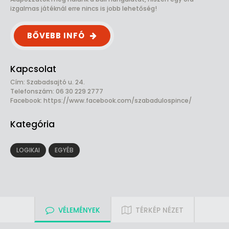
izgalmas játéknál erre nincs is jobb lehetőség!
BŐVEBB INFÓ
Kapcsolat
Cím: Szabadsajtó u. 24.
Telefonszám: 06 30 229 2777
Facebook:
https://www.facebook.com/szabadulospince/
Kategória
LOGIKAI
EGYÉB
VÉLEMÉNYEK
TÉRKÉP NÉZET