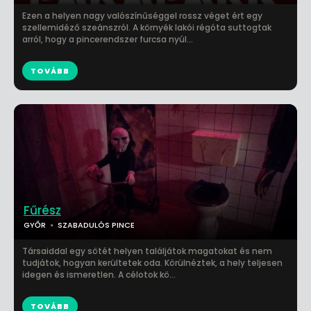
Ezen a helyen nagy valószínűséggel rossz véget ért egy
szellemidéző szeánszról. A környék lakói régóta suttogtak
arról, hogy a pincerendszer furcsa nyúl...
TOVÁBB
Fűrész
GYŐR
SZABADULÓS PINCE
Társaiddal egy sötét helyen találjátok magatokat és nem
tudjátok, hogyan kerültetek oda. Körülnéztek, a hely teljesen
idegen és ismeretlen. A célotok kö...
TOVÁBB