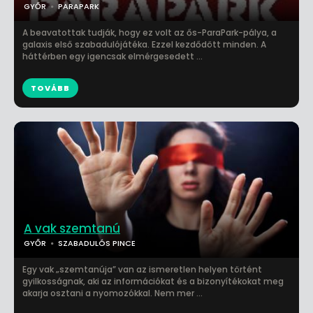
GYŐR
PARAPARK
A beavatottak tudják, hogy ez volt az ős-ParaPark-pálya, a
galaxis első szabadulójátéka. Ezzel kezdődött minden. A
háttérben egy igencsak elmérgesedett ...
TOVÁBB
A vak szemtanú
GYŐR
SZABADULÓS PINCE
Egy vak „szemtanúja” van az ismeretlen helyen történt
gyilkosságnak, aki az információkat és a bizonyítékokat meg
akarja osztani a nyomozókkal. Nem mer ...