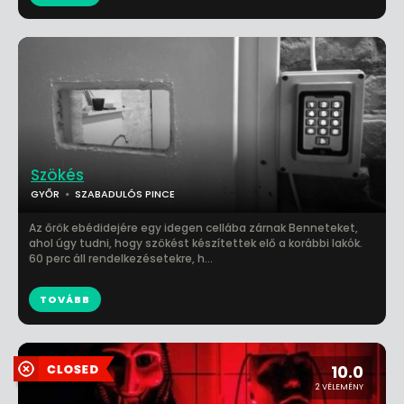
Szökés
GYŐR
SZABADULÓS PINCE
Az őrök ebédidejére egy idegen cellába zárnak Benneteket,
ahol úgy tudni, hogy szökést készítettek elő a korábbi lakók.
60 perc áll rendelkezésetekre, h...
TOVÁBB
10.0
2 VÉLEMÉNY