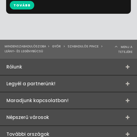
TOVÁBB
MINDENSZABADULÓSZOBA
>
GYŐR
>
SZABADULÓS PINCE
>
MENJ A
LEÁNY- ÉS LEGÉNYBÚCSÚ
TETEJÉRE
Rólunk
Legyél a partnerünk!
Maradjunk kapcsolatban!
Népszerű városok
További országok