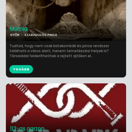
Múmia
GYŐR
SZABADULÓS PINCE
Tudtad, hogy nem csak katakombák és pince rendszer
található a város alatt, hanem temetkezési helyek is?
Társaiddal felderíthetitek a rejtett ajtókon el...
TOVÁBB
113-as garzon