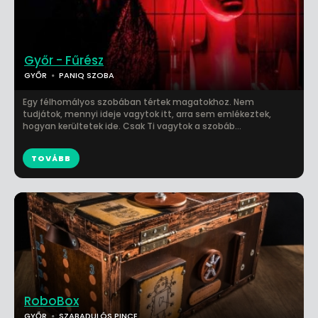
Győr - Fűrész
GYŐR
PANIQ SZOBA
Egy félhomályos szobában tértek magatokhoz. Nem
tudjátok, mennyi ideje vagytok itt, arra sem emlékeztek,
hogyan kerültetek ide. Csak Ti vagytok a szobáb...
TOVÁBB
RoboBox
GYŐR
SZABADULÓS PINCE