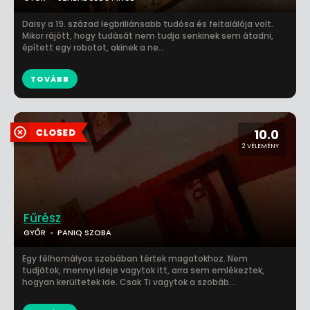
Daisy a 19. század legbriliánsabb tudósa és feltalálója volt.
Mikor rájött, hogy tudását nem tudja senkinek sem átadni,
épített egy robotot, akinek a ne...
TOVÁBB
10.0
2 VÉLEMÉNY
Fűrész
GYŐR
PANIQ SZOBA
Egy félhomályos szobában tértek magatokhoz. Nem
tudjátok, mennyi ideje vagytok itt, arra sem emlékeztek,
hogyan kerültetek ide. Csak Ti vagytok a szobáb...