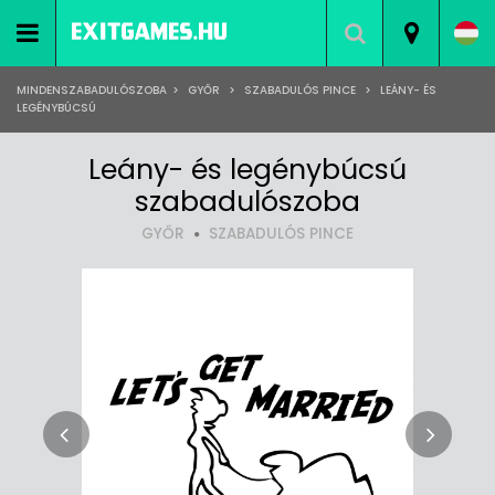
MINDENSZABADULÓSZOBA
>
GYŐR
>
SZABADULÓS PINCE
>
LEÁNY- ÉS
LEGÉNYBÚCSÚ
Leány- és legénybúcsú
szabadulószoba
GYŐR
SZABADULÓS PINCE