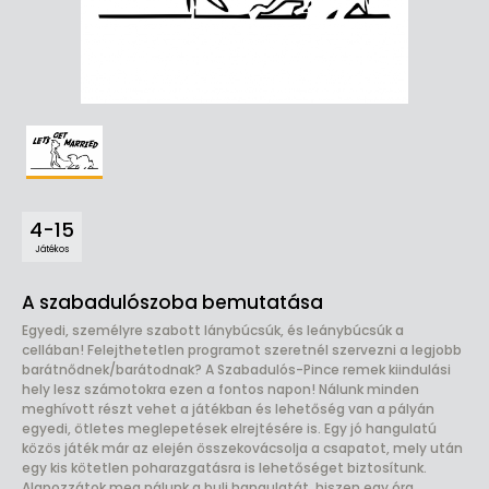
4-15
Játékos
A szabadulószoba bemutatása
Egyedi, személyre szabott lánybúcsúk, és leánybúcsúk a
cellában! Felejthetetlen programot szeretnél szervezni a legjobb
barátnődnek/barátodnak? A Szabadulós-Pince remek kiindulási
hely lesz számotokra ezen a fontos napon! Nálunk minden
meghívott részt vehet a játékban és lehetőség van a pályán
egyedi, ötletes meglepetések elrejtésére is. Egy jó hangulatú
közös játék már az elején összekovácsolja a csapatot, mely után
egy kis kötetlen poharazgatásra is lehetőséget biztosítunk.
Alapozzátok meg nálunk a buli hangulatát, hiszen egy óra