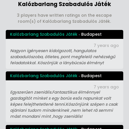
Kalózbarlang Szabadulós Játék
3 players have written ratings on the escape
room(s) of Kalózbarlang Szabadulós Játék.
Kalózbarlang Szabadulós Játék
Budapest
7 years ago
Nagyon igényesen kidolgozott, hangulatos
szabadulószoba, ötletes, pont megfelelő nehézségű
feladatokkal. Köszönjük a lánybúcsús élményt
Kalózbarlang Szabadulós Játék
Budapest
7 years ago
Egyszerűen zseniális.Fantasztikus élménnyel
gazdagítót minket s egy borús esős napunkat volt
képes felejthetetlené tenni.Köszönjünk szépen s csak
ajánlani tudom mindenkinek ,nem lehet rá semmi
mást mondani mint ,hogy zseniális!