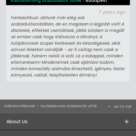
Kalózbarlang Szabadulós Játék
Budapest
7 years ago
Fantasztikus! Jártunk már elég sok
szabadulószobában, de ez magasan a legjobb volt! A
díszletek, effektek zseniálisak, játék közben is megáll
az ember csak hogy kiélvezze a látványt. A
tulajdonosok szuper kedvesek és készségesek, akik
szívvel lélekkel csinálják - az 5 csillag nem csak a
játéknak, hanem nekik is szól. Le a kalappal, minden
elismerésem! Mindenkinek csak ajánlani tudom,
minden korosztály számára élvezhető, igényes, tiszta
környezet, valódi, felejthetetlen élmény!
EVERYESCAPEROOM
>
KALÓZBARLANG SZABADULÓS JÁTÉK
GO TO TOP
About Us