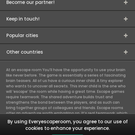
Become our partner!
Keep in touch!
Popular cities
Other countries
At an escape room You’ll have the opportunity to use your brain
like never before. The game is essentially a series of fascinating
brain teasers. All of us have a curious inner child. A tiny explorer
who wants to uncover all secrets. This inner child is the one who
will ‘escape’ the room while having a great time. Escape games
require teamwork. The shared adventure builds trust and
strengthens the bond between the players, and as such can
bring together groups of colleagues and friends. Escape rooms
offer an adventure worth embarking on. It’s real teamwork, which
goes the smoothest if the team members use their different
By using Everyescaperoom, you agree to our use of
strengths to achieve the common goal. There are essentially
cookies to enhance your experience.
four roles to be taken on by the members, which will contribute
the greatest to the group’s chemistry. Let’s see who you need in