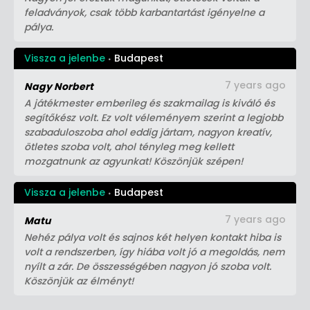
feladványok, csak több karbantartást igényelne a
pálya.
Vissza a jelenbe
Budapest
7 years ago
Nagy Norbert
A játékmester emberileg és szakmailag is kiváló és
segítőkész volt. Ez volt véleményem szerint a legjobb
szabaduloszoba ahol eddig jártam, nagyon kreatív,
ötletes szoba volt, ahol tényleg meg kellett
mozgatnunk az agyunkat! Köszönjük szépen!
Vissza a jelenbe
Budapest
7 years ago
Matu
Nehéz pálya volt és sajnos két helyen kontakt hiba is
volt a rendszerben, így hiába volt jó a megoldás, nem
nyílt a zár. De összességében nagyon jó szoba volt.
Köszönjük az élményt!