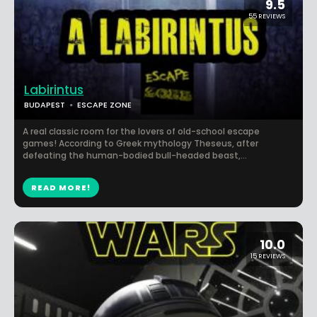
9.5
55 REVIEWS
Labirintus
BUDAPEST
ESCAPE ZONE
A real classic room for the lovers of old-school escape
games! According to Greek mythology Theseus, after
defeating the human-bodied bull-headed beast,...
READ MORE!
10.0
15 REVIEWS