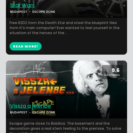
Star Wars
BUDAPEST
ESCAPE ZONE
Free R2D2 from the Death Star and steal the blueprint files
from it’s main computer! Ever wanted to feel yourself in the
situation of the heroes of the ...
READ MORE!
9.6
94 REVIEWS
Vissza a jelenbe
BUDAPEST
ESCAPE ZONE
Escape game close to Basilica. The basement and the
decoration gives a real stern feeling to the premise. To solve