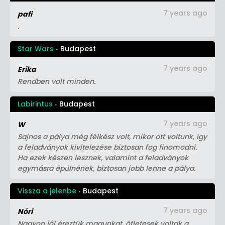
7 years ago
pafi
.
Star Wars
Budapest
7 years ago
Erika
Rendben volt minden.
Labirintus
Budapest
7 years ago
W
Sajnos a pálya még félkész volt, mikor ott voltunk, így
a feladványok kivitelezése biztosan fog finomodni.
Ha ezek készen lesznek, valamint a feladványok
egymásra épülnének, biztosan jobb lenne a pálya.
Vissza a jelenbe
Budapest
7 years ago
Nóri
Nagyon jól éreztük magunkat, ötletesek voltak a