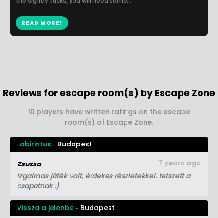
the sightly tasks, you will need some...
READ MORE!
Reviews for escape room(s) by Escape Zone
10 players have written ratings on the escape
room(s) of Escape Zone.
Labirintus
Budapest
7 years ago
Zsuzsa
Izgalmas játék volt, érdekes részletekkel. tetszett a
csapatnak :)
Vissza a jelenbe
Budapest