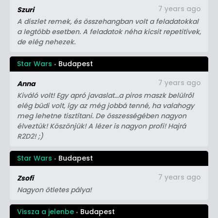
7 years ago
Szuri
A díszlet remek, és összehangban volt a feladatokkal
a legtöbb esetben. A feladatok néha kicsit repetitívek,
de elég nehezek.
Star Wars
Budapest
7 years ago
Anna
Kiváló volt! Egy apró javaslat...a piros maszk belülről
elég büdi volt, így az még jobbá tenné, ha valahogy
meg lehetne tisztítani. De összességében nagyon
élveztük! Köszönjük! A lézer is nagyon profi! Hajrá
R2D2! ;)
Star Wars
Budapest
7 years ago
Zsofi
Nagyon ötletes pálya!
Vissza a jelenbe
Budapest