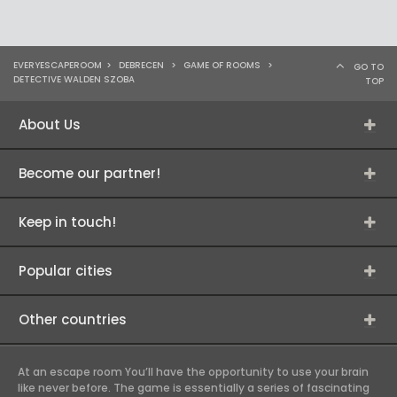
EVERYESCAPEROOM
>
DEBRECEN
>
GAME OF ROOMS
>
GO TO
DETECTIVE WALDEN SZOBA
TOP
About Us
Become our partner!
Keep in touch!
Popular cities
Other countries
At an escape room You’ll have the opportunity to use your brain
like never before. The game is essentially a series of fascinating