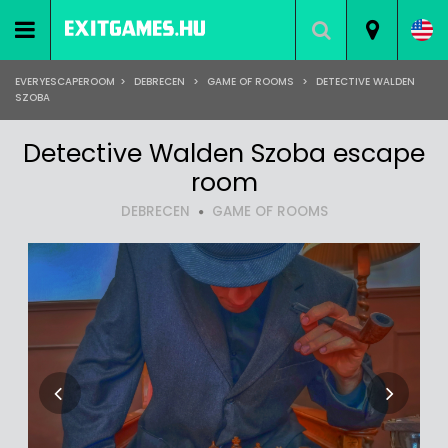
EVERYESCAPEROOM
>
DEBRECEN
>
GAME OF ROOMS
>
DETECTIVE WALDEN
SZOBA
Detective Walden Szoba escape
room
DEBRECEN
GAME OF ROOMS