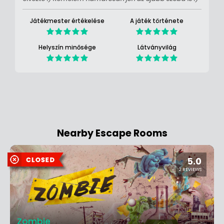
Játékmester értékelése
A játék története
Helyszín minősége
Látványvilág
Nearby Escape Rooms
5.0
2 REVIEWS
Zombie