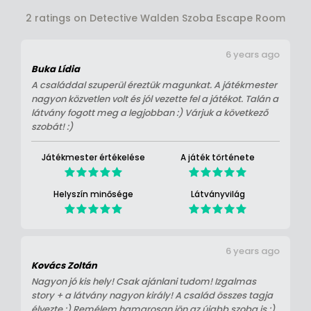
2 ratings on Detective Walden Szoba Escape Room
6 years ago
Buka Lídia
A családdal szuperül éreztük magunkat. A játékmester
nagyon közvetlen volt és jól vezette fel a játékot. Talán a
látvány fogott meg a legjobban :) Várjuk a következő
szobát! :)
Játékmester értékelése
A játék története
Helyszín minősége
Látványvilág
6 years ago
Kovács Zoltán
Nagyon jó kis hely! Csak ajánlani tudom! Izgalmas
story + a látvány nagyon király! A család összes tagja
élvezte :) Remélem hamarosan jön az újabb szoba is :)