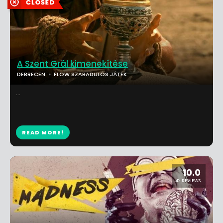
A Szent Grál kimenekítése
DEBRECEN
FLOW SZABADULÓS JÁTÉK
...
READ MORE!
10.0
42 REVIEWS