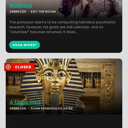
Madness
DEBRECEN
EXIT THE ROOM
The professor claims to be conducting harmless psychiatric
research. However, his goals are still unknown, and no
"volunteer" has ever returned. It does...
READ MORE!
A fáraó titka
DEBRECEN
FLOW SZABADULÓS JÁTÉK
...