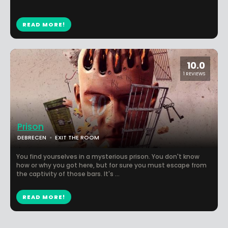
READ MORE!
10.0
1 REVIEWS
Prison
DEBRECEN
EXIT THE ROOM
You find yourselves in a mysterious prison. You don't know
how or why you got here, but for sure you must escape from
the captivity of those bars. It's ...
READ MORE!