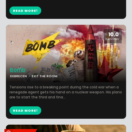
READ MORE!
10.0
2 REVIEWS
Bomb
DEBRECEN
EXIT THE ROOM
Tensions rise to a breaking point during the cold war when a
renegade agent gets his hand on a nuclear weapon. His plans
are to start the third and fina...
READ MORE!