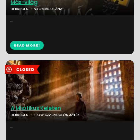
Más-világ
DEBRECEN
NYOMÁS UTÁNA
...
READ MORE!
A Misztikus Keleten
DEBRECEN
FLOW SZABADULÓS JÁTÉK
...