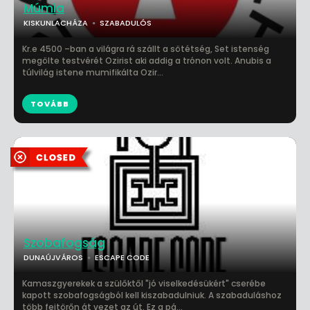
Múmia
KISKUNLACHÁZA
SZABADULÓS
Kr.e 4500 –ban a világra rá szállt a sötétség, Set istenség
megölte testvérét Ozirist aki addig a trónon volt. Anubis a
túlvilág istene mumifikálta Ozir...
TOVÁBB
Szobafogság
DUNAÚJVÁROS
ESCAPE CODE
Kamaszgyerekek a szülőktől "jó viselkedésükért" cserébe
kapott szobafogságból kell kiszabadulniuk. A szabaduláshoz
több fejtörőn át vezet az út. Ez a pá...