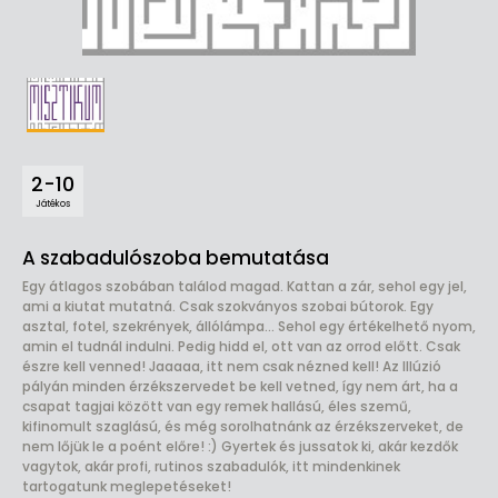
2-10
Játékos
A szabadulószoba bemutatása
Egy átlagos szobában találod magad. Kattan a zár, sehol egy jel,
ami a kiutat mutatná. Csak szokványos szobai bútorok. Egy
asztal, fotel, szekrények, állólámpa... Sehol egy értékelhető nyom,
amin el tudnál indulni. Pedig hidd el, ott van az orrod előtt. Csak
észre kell venned! Jaaaaa, itt nem csak nézned kell! Az Illúzió
pályán minden érzékszervedet be kell vetned, így nem árt, ha a
csapat tagjai között van egy remek hallású, éles szemű,
kifinomult szaglású, és még sorolhatnánk az érzékszerveket, de
nem lőjük le a poént előre! :) Gyertek és jussatok ki, akár kezdők
vagytok, akár profi, rutinos szabadulók, itt mindenkinek
tartogatunk meglepetéseket!