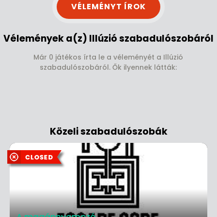
VÉLEMÉNYT ÍROK
Vélemények a(z) Illúzió szabadulószobáról
Már 0 játékos írta le a véleményét a Illúzió
szabadulószobáról. Ők ilyennek látták:
Közeli szabadulószobák