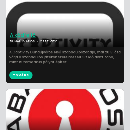
A kódfejtő
DUNAÚJVÁROS
CAPTIVITY
A Captivity Dunaújváros első szabadulószobája, már 2013. óta
várja a szabadulós játékok szerelmeseit! Ez idő alatt több,
mint 15 tematikus pályát építet...
TOVÁBB