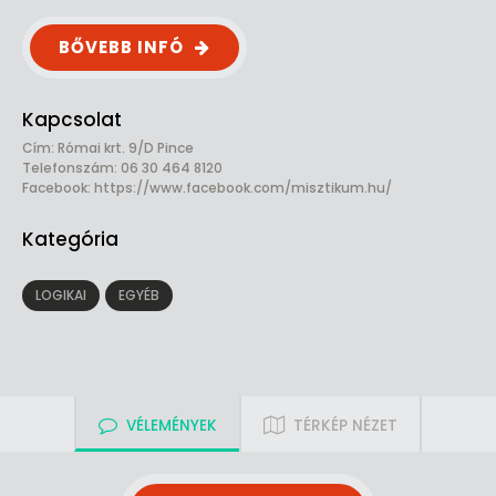
BŐVEBB INFÓ
Kapcsolat
Cím: Római krt. 9/D Pince
Telefonszám: 06 30 464 8120
Facebook:
https://www.facebook.com/misztikum.hu/
Kategória
LOGIKAI
EGYÉB
VÉLEMÉNYEK
TÉRKÉP NÉZET