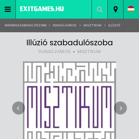
MINDENSZABADULÓSZOBA
>
DUNAÚJVÁROS
>
MISZTIKUM
>
ILLÚZIÓ
Illúzió szabadulószoba
DUNAÚJVÁROS
MISZTIKUM