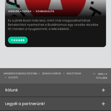
Zen
KISKUNLACHÁZA
SZABADULÓS
Ez a játék kicsit más lesz, mint már megszokhattátok.
Betekintést nyerhettek a Buddhizmus egy csodás részébe.
Itt minden a nyugalomról, a lelki békéről ...
TOVÁBB
MINDENSZABADULÓSZOBA
>
DUNAÚJVÁROS
>
MISZTIKUM
MENJ A
>
ILLÚZIÓ
TETEJÉRE
Rólunk
Legyél a partnerünk!