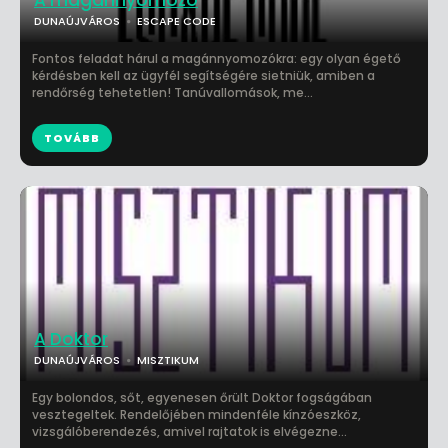
A magánnyomozó
DUNAÚJVÁROS
ESCAPE CODE
Fontos feladat hárul a magánnyomozókra: egy olyan égető
kérdésben kell az ügyfél segítségére sietniük, amiben a
rendőrség tehetetlen! Tanúvallomások, me...
TOVÁBB
A Doktor
DUNAÚJVÁROS
MISZTIKUM
Egy bolondos, sőt, egyenesen őrült Doktor fogságában
vesztegeltek. Rendelőjében mindenféle kínzóeszköz,
vizsgálóberendezés, amivel rajtatok is elvégezne...