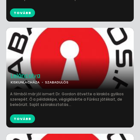
TOVÁBB
Leláncolva
KISKUNLACHÁZA
SZABADULÓS
A filmből már jól ismert Dr. Gordon átvette a kirakós gyilkos
szerepét. Ő a példaképe, végigkísérte a Fűrész játékait, de
beleőrült. Saját szórakoztatás...
TOVÁBB