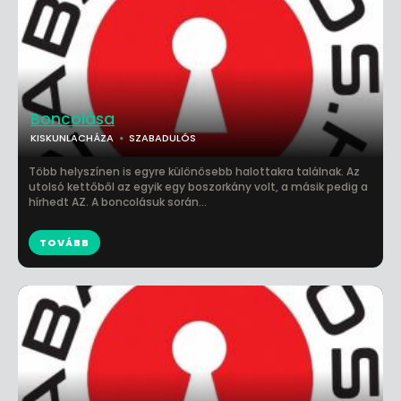
Boncolása
KISKUNLACHÁZA
SZABADULÓS
Több helyszínen is egyre különösebb halottakra találnak. Az
utolsó kettőből az egyik egy boszorkány volt, a másik pedig a
hírhedt AZ. A boncolásuk során...
TOVÁBB