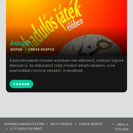
Áldozat
SIÓFOK
CSELES KELEPCE
A bűntényeknél minden esetben van elkövető, sokszor sajnos
áldozat is. Az áldozatot több módon érheti sérelem, a mi
esetünkben nyoma veszett. A rendőrsé...
TOVÁBB
MINDENSZABADULÓSZOBA
>
BALATONLELLE
>
CSELES KELEPCE
MENJ A
>
A TITOKZATOS ERDŐ
TETEJÉRE