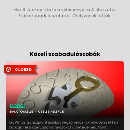
Már 0 játékos írta le a véleményét a A titokzatos
Erdő szabadulószobáról. Ők ilyennek látták:
Közeli szabadulószobák
Donor
BALATONLELLE
CSELES KELEPCE
Dr. White transzplantációkat végző orvos, aki elkötelezetten
kutatja fel a szervadományozókat a betegeinek. Most