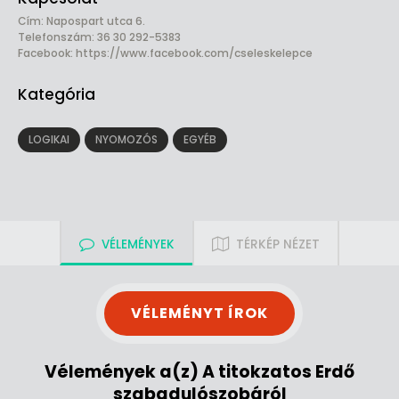
Cím: Napospart utca 6.
Telefonszám: 36 30 292-5383
Facebook:
https://www.facebook.com/cseleskelepce
Kategória
LOGIKAI
NYOMOZÓS
EGYÉB
VÉLEMÉNYEK
TÉRKÉP NÉZET
VÉLEMÉNYT ÍROK
Vélemények a(z) A titokzatos Erdő
szabadulószobáról