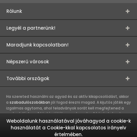
Rólunk
Legyél a partnerünk!
Maradjunk kapcsolatban!
Népszerű városok
További országok
Ha szereted használni az agyad és az aktív kikapcsolódást, akkor
a
szabadulószobákban
jól fogod érezni magad. A kijutós játék egy
izgalmas agytorna, ahol feladványok sorát kell megfejtened a
szabaduláshoz. A kijutós játék csapatmunka. A közös kaland
erősíti a játékosok közötti kapcsolatot, így összehozza a
Weboldalunk használatával jóváhagyod a cookie-k
munkahelyi és baráti társaságokat. A szabadulószobák olyan
használatát a Cookie-kkal kapcsolatos irányelv
kalandokat kínálnak, melyekbe nem érdemes egyedül belevágni.
értelmében.
Ez egy igazi csapatmunka és akkor megy a legjobban, ha a