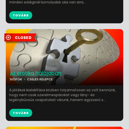
minden eddiginél komolyabb oka van arra...
TOVÁBB
Az erotika hálójában
SIÓFOK
CSELES KELEPCE
A játékok kialakítása közben folyamatosan az volt bennünk,
hogy nem csak szerelmespárokat vagy lány- és
legénybúcsús csapatokat várunk, hanem egyszerű s...
TOVÁBB