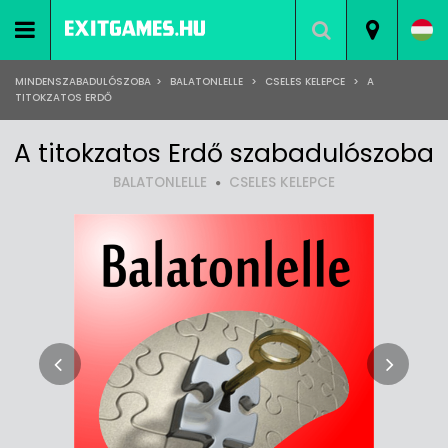
MINDENSZABADULÓSZOBA
>
BALATONLELLE
>
CSELES KELEPCE
>
A
TITOKZATOS ERDŐ
A titokzatos Erdő szabadulószoba
BALATONLELLE
CSELES KELEPCE