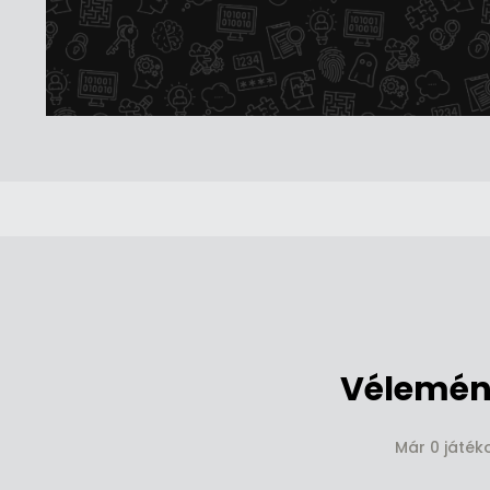
Vélemén
Már 0 játék