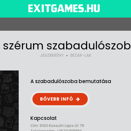
 szérum szabadulószo
JÁSZBERÉNY
BEZAR-LAK
A szabadulószoba bemutatása
BŐVEBB INFÓ
Kapcsolat
Cím: 5100 Kossuth Lajos út 75
Telefonszám: +36702818892