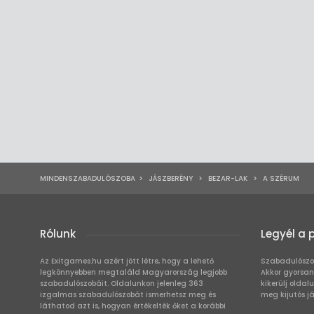
MINDENSZABADULÓSZOBA
>
JÁSZBERÉNY
>
BEZAR-LAK
>
A SZÉRUM
Rólunk
Legyél a 
Az Exitgames.hu azért jött létre, hogy a lehető
Szabadulószo
legkönnyebben megtaláld Magyarország legjobb
Akkor gyorsan
szabadulószobáit. Oldalunkon jelenleg 363
kikerülj oldal
izgalmas szabadulószobát ismerhetsz meg és
meg kijutós j
láthatod azt is, hogyan értékelték őket a korábbi