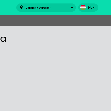
HU
Válassz várost!
ba