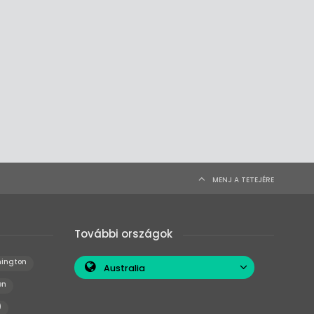
MENJ A TETEJÉRE
További országok
ington
Australia
en
)