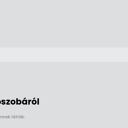
szobáról
nnek látták: