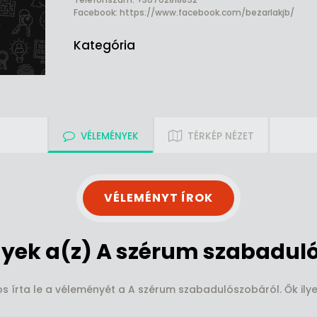
Facebook:
https://www.facebook.com/bezarlakjb/
Kategória
VÉLEMÉNYEK
TÉRKÉP NÉZET
VÉLEMÉNYT ÍROK
yek a(z) A szérum szabaduló
os írta le a véleményét a A szérum szabadulószobáról. Ők ilye