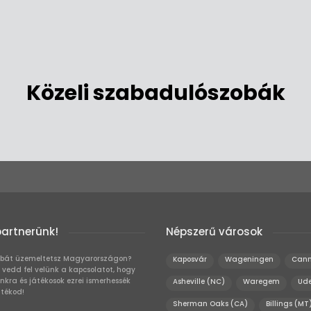
Közeli szabadulószobák
partnerünk!
Népszerű városok
bát üzemeltetsz Magyarországon?
Kaposvár
Wageningen
Cann
 vedd fel velünk a kapcsolatot, hogy
unkra és játékosok ezrei ismerhessék
Asheville (NC)
Waregem
Ud
átékod!
Sherman Oaks (CA)
Billings (MT