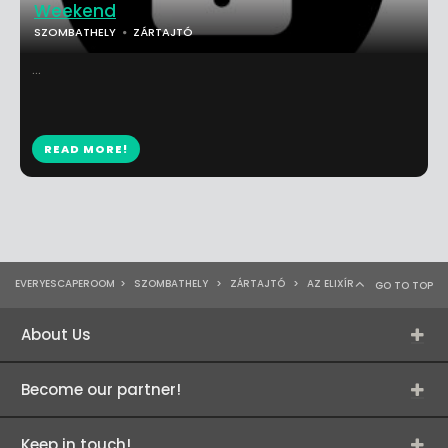
Weekend
SZOMBATHELY
ZÁRTAJTÓ
...
READ MORE!
EVERYESCAPEROOM
>
SZOMBATHELY
>
ZÁRTAJTÓ
>
AZ ELIXÍR
GO TO TOP
About Us
Become our partner!
Keep in touch!