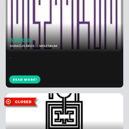
A Doktor
DUNAÚJVÁROS
MISZTIKUM
...
READ MORE!