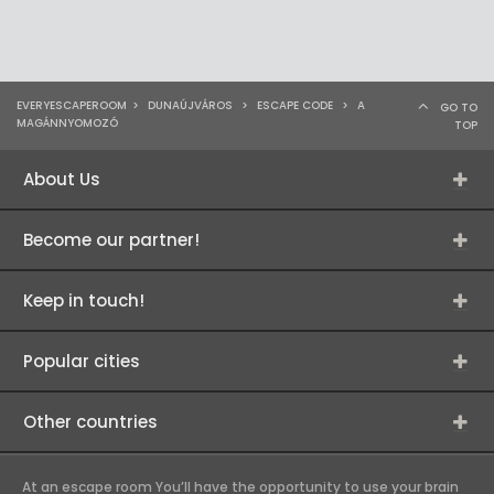
EVERYESCAPEROOM
>
DUNAÚJVÁROS
>
ESCAPE CODE
>
A
GO TO
MAGÁNNYOMOZÓ
TOP
About Us
Become our partner!
Keep in touch!
Popular cities
Other countries
At an escape room You’ll have the opportunity to use your brain