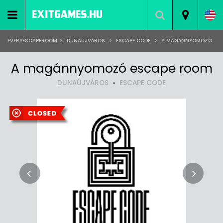
EVERYESCAPEROOM
>
DUNAÚJVÁROS
>
ESCAPE CODE
>
A MAGÁNNYOMOZÓ
A magánnyomozó escape room
DUNAÚJVÁROS
ESCAPE CODE