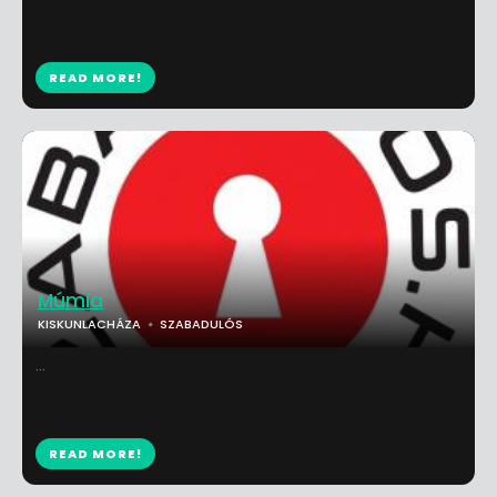
READ MORE!
Múmia
KISKUNLACHÁZA
SZABADULÓS
...
READ MORE!