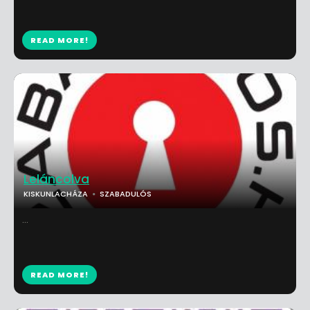
READ MORE!
Leláncolva
KISKUNLACHÁZA
SZABADULÓS
...
READ MORE!