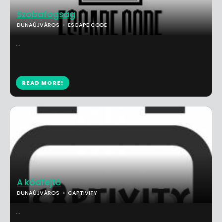
Szobafogság
DUNAÚJVÁROS
ESCAPE CODE
...
READ MORE!
A kódfejtő
DUNAÚJVÁROS
CAPTIVITY
...