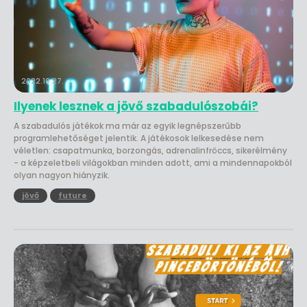
2022.10.27.
Ilyenek lesznek a jövő szabadulószobái?
A szabadulós játékok ma már az egyik legnépszerűbb
programlehetőséget jelentik. A játékosok lelkesedése nem
véletlen: csapatmunka, borzongás, adrenalinfröccs, sikerélmény
- a képzeletbeli világokban minden adott, ami a mindennapokból
olyan nagyon hiányzik.
jövő
future