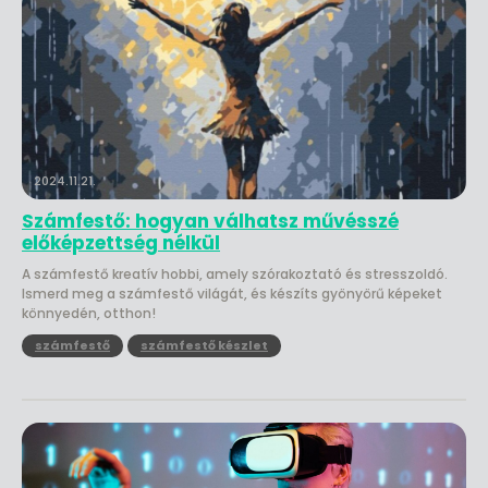
2024.11.21.
Számfestő: hogyan válhatsz művésszé
előképzettség nélkül
A számfestő kreatív hobbi, amely szórakoztató és stresszoldó.
Ismerd meg a számfestő világát, és készíts gyönyörű képeket
könnyedén, otthon!
számfestő
számfestő készlet