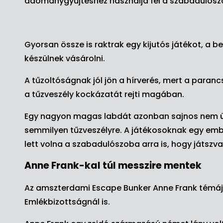
adománygyűjtéshez használja fel a szabadulósz
Gyorsan össze is raktrak egy kijutós játékot, a b
készülnek vásárolni.
A tűzoltóságnak jól jön a hírverés, mert a para
a tűzveszély kockázatát rejti magában.
Egy nagyon magas labdát azonban sajnos nem ütö
semmilyen tűzveszélyre. A játékosoknak egy ember
lett volna a szabadulószoba arra is, hogy játszva
Anne Frank-kal túl messzire mentek
Az amszterdami Escape Bunker Anne Frank témájú
Emlékbizottságnál is.