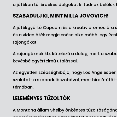
a játékon túl érdekes dolgokat ki tudnak belőlük 
SZABADULJ KI, MINT MILLA JOVOVICH!
A játékgyártó Capcom és a kreatív promócióra s
és a videojáték megjelenése alkalmából egy Res
rajongókat.
A rajongóknak kb. kötelező a dolog, mert a szaba
kevésbé egyértelmű utalással.
Az egyetlen szépséghibája, hogy Los Angelesben
szakított a szabadulószobával, mert híre átütött
témában.
LELEMÉNYES TŰZOLTÓK
A Montana állam Shelby önkéntes tűzoltóságána