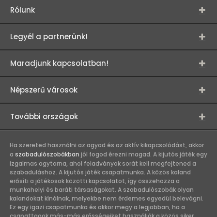
Rólunk
Legyél a partnerünk!
Maradjunk kapcsolatban!
Népszerű városok
További országok
Ha szereted használni az agyad és az aktív kikapcsolódást, akkor
a
szabadulószobákban
jól fogod érezni magad. A kijutós játék egy
izgalmas agytorna, ahol feladványok sorát kell megfejtened a
szabaduláshoz. A kijutós játék csapatmunka. A közös kaland
erősíti a játékosok közötti kapcsolatot, így összehozza a
munkahelyi és baráti társaságokat. A szabadulószobák olyan
kalandokat kínálnak, melyekbe nem érdemes egyedül belevágni.
Ez egy igazi csapatmunka és akkor megy a legjobban, ha a
csapattagok más-más erősségeiket használják a közös siker