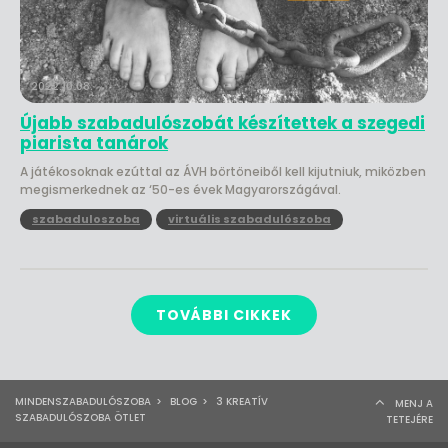
2022.10.08.
Újabb szabadulószobát készítettek a szegedi
piarista tanárok
A játékosoknak ezúttal az ÁVH börtöneiből kell kijutniuk, miközben
megismerkednek az ‘50-es évek Magyarországával.
szabaduloszoba
virtuális szabadulószoba
TOVÁBBI CIKKEK
MINDENSZABADULÓSZOBA
>
BLOG
>
3 KREATÍV
MENJ A
SZABADULÓSZOBA ÖTLET
TETEJÉRE