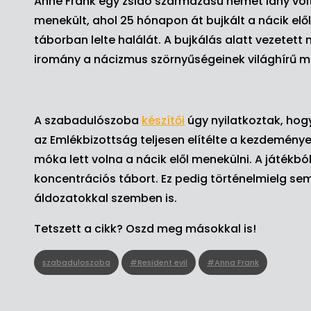
Anne Frank egy zsidó származású német lány vol
menekült, ahol 25 hónapon át bujkált a nácik elől
táborban lelte halálát. A bujkálás alatt vezetet
iromány a nácizmus szörnyűségeinek világhírű m
A szabadulószoba
készítői
úgy nyilatkoztak, hog
az Emlékbizottság teljesen elítélte a kezdemény
móka lett volna a nácik elől menekülni. A játékból
koncentrációs tábort. Ez pedig történelmielg sem
áldozatokkal szemben is.
Tetszett a cikk? Oszd meg másokkal is!
szabaduloszoba
#Resident evil
#Anna Frank